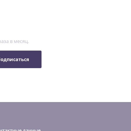
аза в месяц.
одписаться
нтактные данные