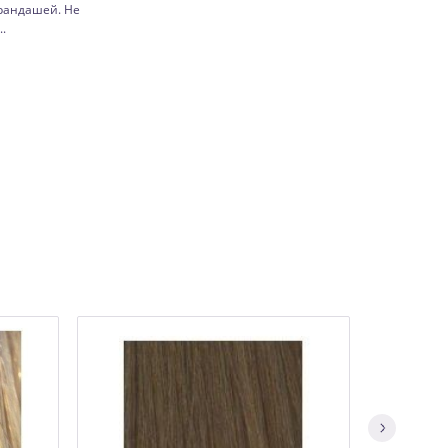
арандашей. Не
.