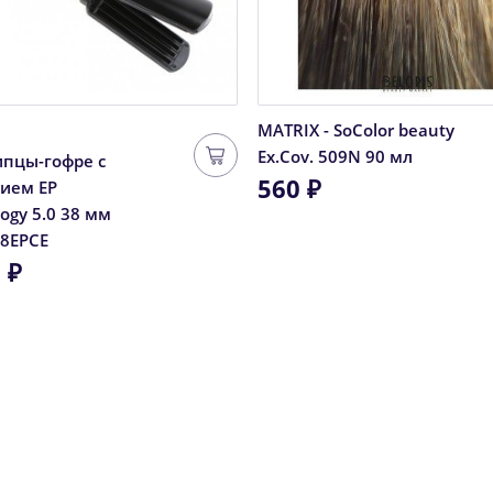
MATRIX - SoColor beauty
Ex.Cov. 509N 90 мл
пцы-гофре с
560 ₽
ием EP
ogy 5.0 38 мм
8EPCE
 ₽