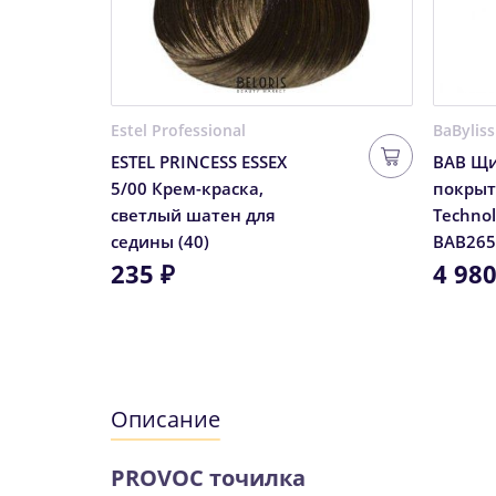
Estel Professional
BaByliss
ESTEL PRINCESS ESSEX
BAB Щи
5/00 Крем-краска,
покрыт
светлый шатен для
Technol
седины (40)
BAB265
235 ₽
4 980
Описание
PROVOC точилка