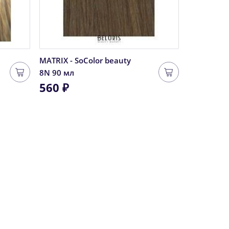
MATRIX - SoColor beauty
OLLIN PER
8N 90 мл
285 ₽
560 ₽