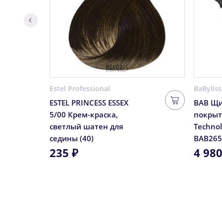
Estel Professional
BaByliss
ESTEL PRINCESS ESSEX
BAB Щи
5/00 Крем-краска,
покрыт
светлый шатен для
Technol
седины (40)
BAB265
235 ₽
4 980