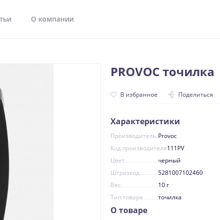
тьи
О компании
PROVOC точилка
В избранное
Поделиться
Характеристики
Производитель
Provoc
Код производителя
111PV
Цвет
черный
Штрихкод
5281007102460
Вес
10 г
Тип товара
точилка
О товаре