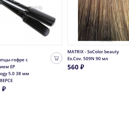
MATRIX - SoColor beauty
Ex.Cov. 509N 90 мл
пцы-гофре с
560 ₽
ием EP
ogy 5.0 38 мм
8EPCE
 ₽