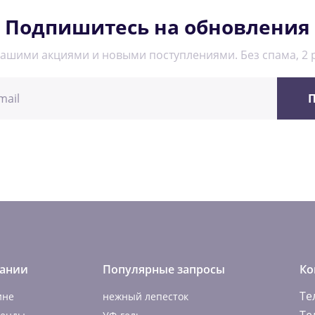
Подпишитесь на обновления
нашими акциями и новыми поступлениями. Без спама, 2 р
П
ании
Популярные запросы
Ко
Те
ине
нежный лепесток