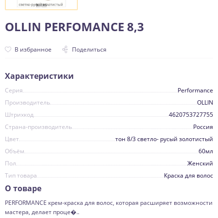
OLLIN PERFOMANCE 8,3
В избранное
Поделиться
Характеристики
Серия
Performance
Производитель
OLLIN
Штрихкод
4620753727755
Страна-производитель
Россия
Цвет
тон 8/3 светло- русый золотистый
Объём
60мл
Пол
Женский
Тип товара
Краска для волос
О товаре
PERFORMANCE крем-краска для волос, которая расширяет возможности
мастера, делает проце�..