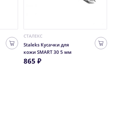
СТАЛЕКС
Lamel Profe
Staleks Кусачки для
Ламель п
кожи SMART 30 5 мм
матовая п
865 ₽
губ Matte
180 ₽