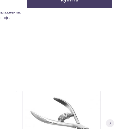
увлажнение,
ешн�..