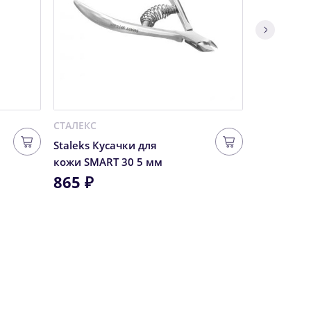
СТАЛЕКС
Lamel Profe
Staleks Кусачки для
Ламель п
кожи SMART 30 5 мм
матовая п
865 ₽
губ Matte
180 ₽