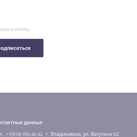
аза в месяц.
одписаться
нтактные данные
л.
г. Владикавказ, ул. Ватутина 62
+7(918) 702-42-42