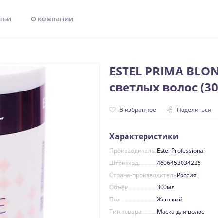
тьи
О компании
ESTEL PRIMA BLO
светлых волос (30
В избранное
Поделиться
Характеристики
Производитель
Estel Professional
Штрихкод
4606453034225
Страна-производитель
Россия
Объём
300мл
Пол
Женский
Тип товара
Маска для волос