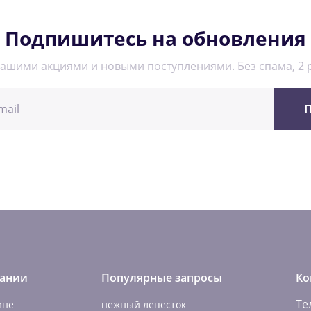
Подпишитесь на обновления
нашими акциями и новыми поступлениями. Без спама, 2 р
П
ании
Популярные запросы
Ко
Те
ине
нежный лепесток