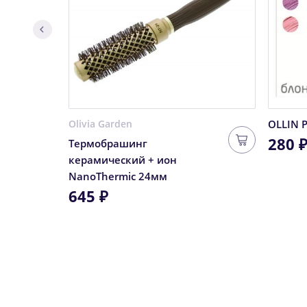
Olivia Garden
OLLIN 
280 
Термобрашинг
керамический + ион
NanoThermic 24мм
645 ₽